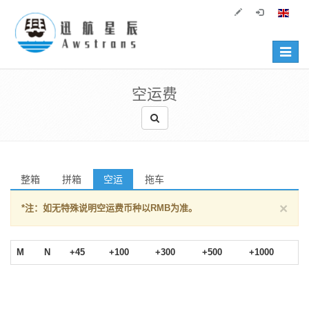
Toggle
navigat
空运费
整箱
拼箱
空运
拖车
×
*注：如无特殊说明空运费币种以RMB为准。
M
N
+45
+100
+300
+500
+1000