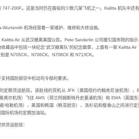
后一架波音 747-200F。这是当时仍在服役的少数几架飞机之一。Kalitta 机队中还有
 Oscoda-Wurtsmith 机场经营着一家维护、维修和大修设施。
Kalitta Air 从武汉撤离美国公民。Pete Sanderlin 公司援引国务院的
中包括一块纪念“武汉撤离队”的纪念徽章，上面有一架 Kalitta Air
分别是 N705CK、N706CK、N708CK 和 N713CK。
并支持国防部空中机动司令部的要求。
从美国飞往欧洲的定期货运航班。该航线的货机从 JFK（美国纽约约翰肯尼迪机场）、
奥黑尔机场）飞往 AMS（荷兰阿姆斯特丹史基浦机场）和 EMA（英国
锡/哈勒机场）、美国和韩国（韩亚航空）、洛杉矶和檀香山之间进行定
利国际机场的定期加油站。
地提供货运航班：