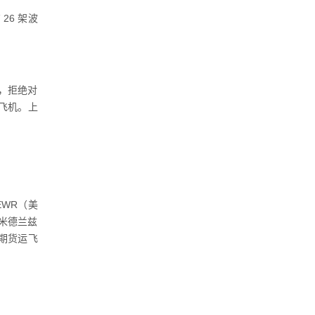
 26 架波
指示，拒绝对
 飞机。上
EWR（美
东米德兰兹
期货运飞