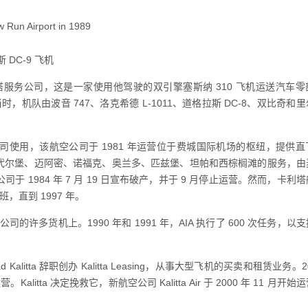
斯 DC-9 飞机
卡利塔服务公司，这是一家使用他驾驶的双引擎塞斯纳 310 飞机运送汽车
，机队由波音 747、洛克希德 L-1011、道格拉斯 DC-8、双比奇和
使用，该航空公司于 1981 年运营位于费城国际机场的枢纽，提供直
代尔堡、迈阿密、诺福克、奥兰多、匹兹堡、坦帕和西棕榈滩的服务，由
空公司于 1984 年 7 月 19 日宣布破产，并于 9 月停止运营。然而，卡利
班，直到 1997 年。
司的许多货机上。1990 年和 1991 年，AIA 执行了 600 次任务，以
rad Kalitta 辞职创办 Kalitta Leasing，从事大型飞机的买卖和租赁业务。20
运营。Kalitta 决定挽救它，新航空公司 Kalitta Air 于 2000 年 11 月开