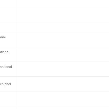
onal
ational
national
chiphol