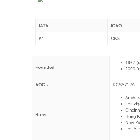
IATA
ICAO
K4
CKS
1967 (a
Founded
2000 (a
AOC #
KCSA712A
Anchor
Leipzig
Cincinn
Hubs
Hong 
New Yo
Los An