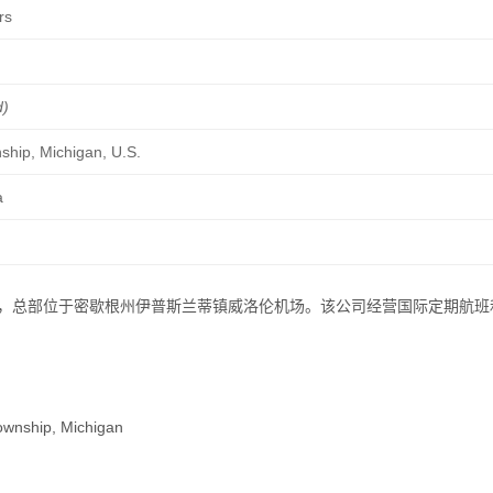
rs
d)
nship, Michigan, U.S.
a
司，总部位于密歇根州伊普斯兰蒂镇威洛伦机场。该公司经营国际定期航班