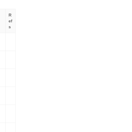
R
ef
s