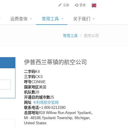
注册
登录
运费查询
常用工具
关于我们
常用工具
航空公司
伊普西兰蒂镇的航空公司
二字码
K4
三字码
CKS
呼号
CONNIE
国家地区
美国
机队数
28
开通目的城市数
25
网址
卡利塔航空官网
联系电话
+1-800-5211590
总部地址
818 Willow Run Airport Ypsilanti，
MI -48198,Ypsilanti Township, Michigan,
United States