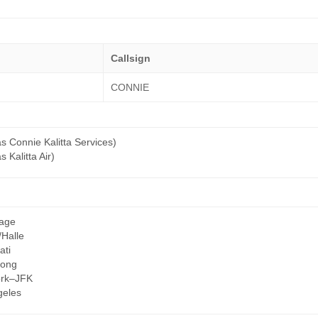
Callsign
CONNIE
s Connie Kalitta Services)
s Kalitta Air)
age
/Halle
ati
Kong
rk–JFK
geles