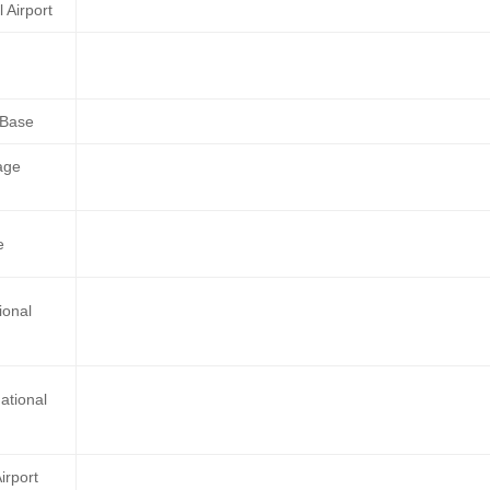
 Airport
 Base
age
e
ional
ational
irport