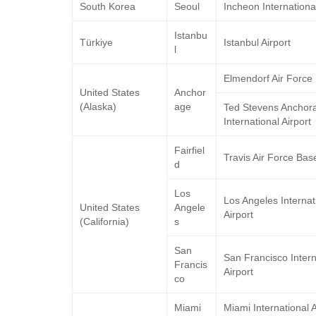
South Korea
Seoul
Incheon International
Istanbu
Türkiye
Istanbul Airport
l
Elmendorf Air Force
United States
Anchor
(Alaska)
age
Ted Stevens Anchor
International Airport
Fairfiel
Travis Air Force Bas
d
Los
Los Angeles Internat
United States
Angele
Airport
(California)
s
San
San Francisco Intern
Francis
Airport
co
Miami
Miami International A