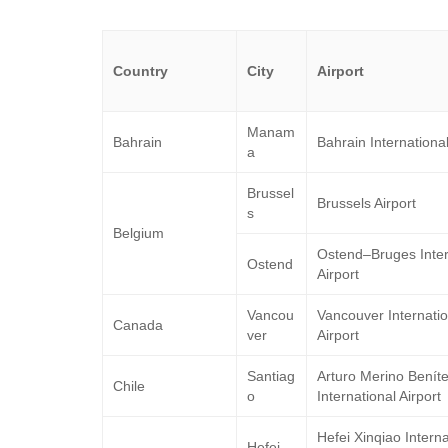
Country
City
Airport
Manam
Bahrain
Bahrain International
a
Brussel
Brussels Airport
s
Belgium
Ostend–Bruges Inter
Ostend
Airport
Vancou
Vancouver Internatio
Canada
ver
Airport
Santiag
Arturo Merino Benít
Chile
o
International Airport
Hefei Xinqiao Interna
Hefei